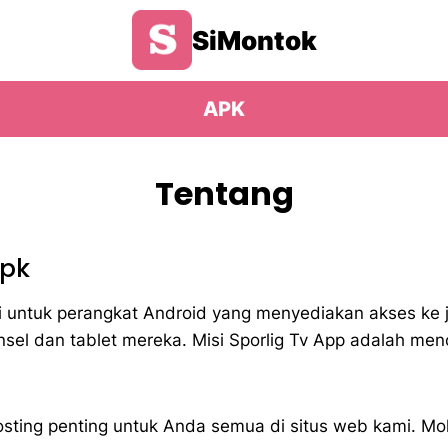
SiMontok
APK
Tentang
Apk
smi untuk perangkat Android yang menyediakan akses ke
nsel dan tablet mereka. Misi Sporlig Tv App adalah me
sting penting untuk Anda semua di situs web kami. Mo