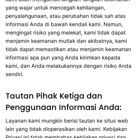
yang wajar untuk mencegah kehilangan,
penyalahgunaan, atau perubahan tidak sah atas
informasi Anda di bawah kendali kami. Namun,
mengingat risiko yang melekat, kami tidak dapat
menjamin keamanan mutlak dan akibatnya, kami
tidak dapat memastikan atau menjamin keamanan
informasi apa pun yang Anda kirimkan kepada
kami, dan Anda melakukannya dengan risiko Anda
sendiri.
Tautan Pihak Ketiga dan
Penggunaan Informasi Anda:
Layanan kami mungkin berisi tautan ke situs web
lain yang tidak dioperasikan oleh kami. Kebijakan
Privasi ini tidak membahas kebijakan privasi dan